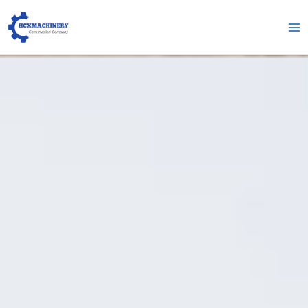
跳
Me
至
pri
内
容