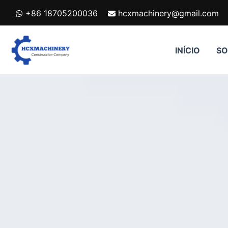
跳
+86 18705200036
hcxmachinery@gmail.com
至
内
容
INÍCIO
SO