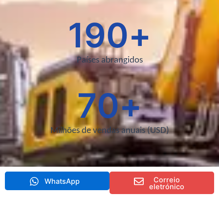
190
+
Países abrangidos
70
+
Milhões de vendas anuais (USD)
Correio
WhatsApp
eletrónico