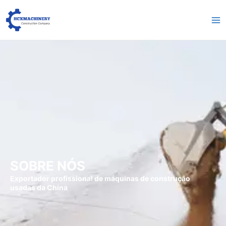
跳
Me
至
pri
内
容
SOBRE NÓS
Exportador profissional de máquinas de construção
usadas da China