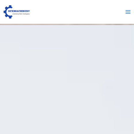
跳
Me
至
pri
内
容