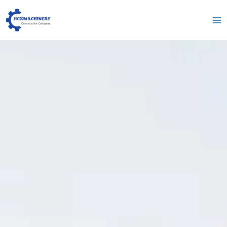
跳
Me
至
pri
内
容