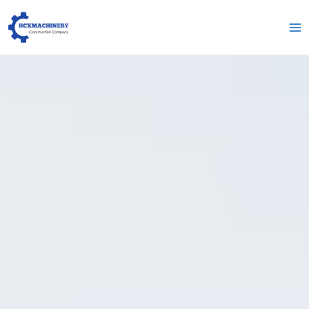
跳
Me
至
pri
内
容