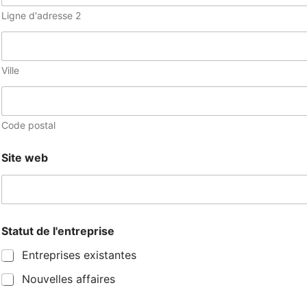
v
e
i
Ligne d'adresse 2
c
t
t
é
d
e
e
Ville
d
Code postal
Site web
l
Statut de l'entreprise
o
c
Entreprises existantes
a
t
Nouvelles affaires
i
o