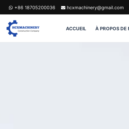
跳
+86 18705200036
hcxmachinery@gmail.com
至
内
容
ACCUEIL
À PROPOS DE