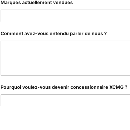
n
Marques actuellement vendues
s
?
C
o
m
Comment avez-vous entendu parler de nous ?
p
a
n
y
N
u
m
b
e
r
Pourquoi voulez-vous devenir concessionnaire XCMG ?