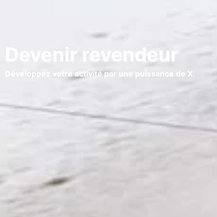
Devenir revendeur
Développez votre activité par une puissance de X.