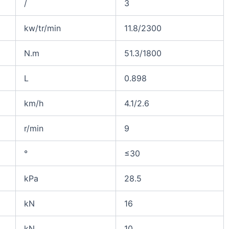
/
3
kw/tr/min
11.8/2300
N.m
51.3/1800
L
0.898
km/h
4.1/2.6
r/min
9
°
≤30
kPa
28.5
kN
16
kN
10