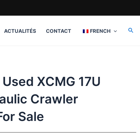
Rec
ACTUALITÉS
CONTACT
FRENCH
e Used XCMG 17U
aulic Crawler
For Sale