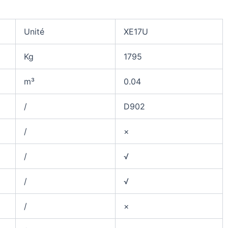
Unité
XE17U
Kg
1795
m³
0.04
/
D902
/
×
/
√
/
√
/
×