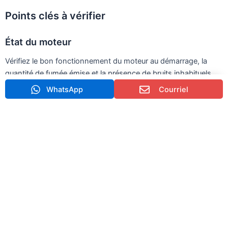
Points clés à vérifier
État du moteur
Vérifiez le bon fonctionnement du moteur au démarrage, la
quantité de fumée émise et la présence de bruits inhabituels.
WhatsApp
Courriel
Système hydraulique
Vérifiez que le système hydraulique réagit correctement et
recherchez d'éventuelles fuites.
Usure du train de roulement
Le système de chenilles est l'un des composants les plus
coûteux à réparer.
Heures de fonctionnement de la machine