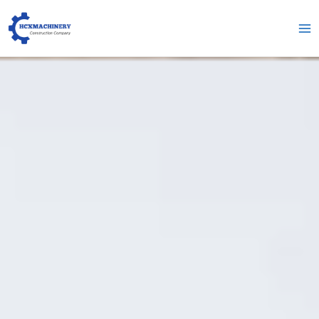
跳
Me
至
pri
内
容