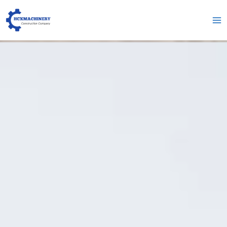
跳
Me
至
pri
内
容