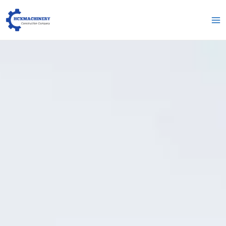
跳
Me
至
pri
内
容