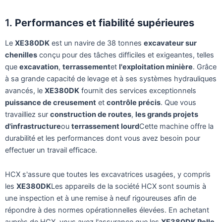
1.
Performances et fiabilité supérieures
Le
XE380DK
est un navire de 38 tonnes
excavateur sur
chenilles
conçu pour des tâches difficiles et exigeantes, telles
que
excavation
,
terrassement
et
l'exploitation minière
. Grâce
à sa grande capacité de levage et à ses systèmes hydrauliques
avancés, le
XE380DK
fournit des services exceptionnels
puissance de creusement
et
contrôle précis
. Que vous
travailliez sur
construction de routes
,
les grands projets
d'infrastructure
ou
terrassement lourd
Cette machine offre la
durabilité et les performances dont vous avez besoin pour
effectuer un travail efficace.
HCX s'assure que toutes les excavatrices usagées, y compris
les
XE380DK
Les appareils de la société HCX sont soumis à
une inspection et à une remise à neuf rigoureuses afin de
répondre à des normes opérationnelles élevées. En achetant