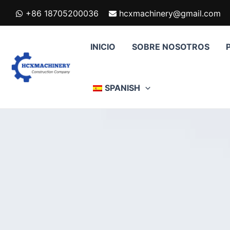
跳
+86 18705200036
hcxmachinery@gmail.com
至
内
容
INICIO
SOBRE NOSOTROS
SPANISH