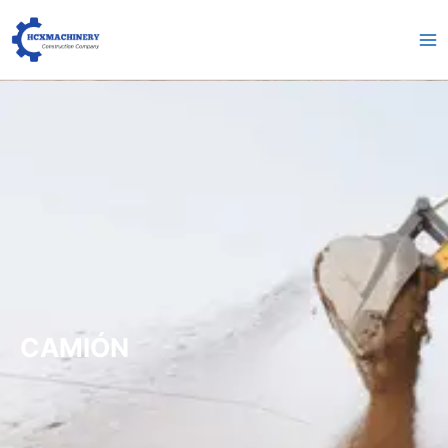
跳
Me
至
pri
内
容
CAMIÓN