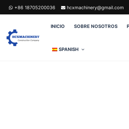
跳
+86 18705200036
hcxmachinery@gmail.com
至
内
容
INICIO
SOBRE NOSOTROS
SPANISH