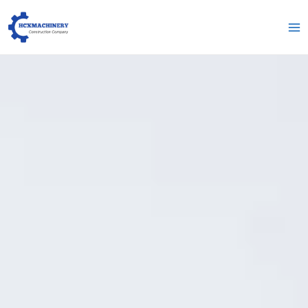
跳
Me
至
pri
内
容