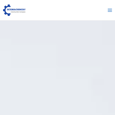
跳
Me
至
pri
内
容