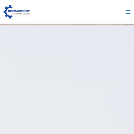
跳
Гл
至
ме
内
容