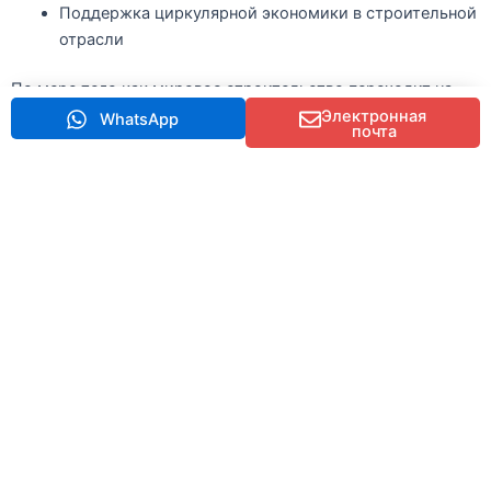
Поддержка циркулярной экономики в строительной
отрасли
По мере того как мировое строительство переходит на
более экологичные методы, подержанная техника
Электронная
WhatsApp
почта
становится важной частью стратегий устойчивого
развития.
10. Почему стоит выбрать HCX в
качестве поставщика
экскаваторов
Компания HCX, расположенная в городе Сучжоу,
провинция Цзянсу, Китай, является профессиональным
поставщик подержанного оборудования
специализирующаяся на экскаваторах, погрузчиках,