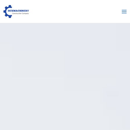
跳
Гл
至
ме
内
容