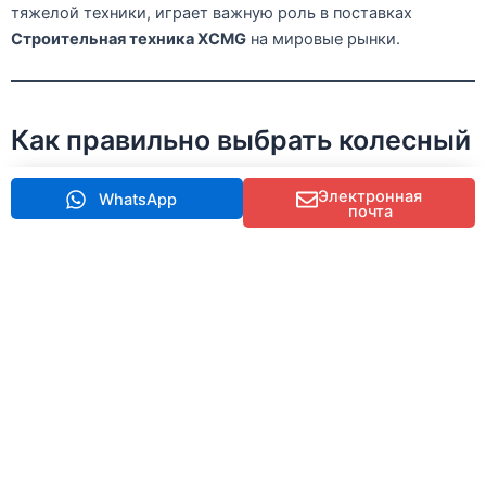
тяжелой техники, играет важную роль в поставках
Строительная техника XCMG
на мировые рынки.
Как правильно выбрать колесный
погрузчик
Электронная
WhatsApp
почта
При покупке колесного погрузчика подрядчики должны
учитывать несколько важных факторов:
Основные критерии отбора
Мощность двигателя
Обеспечьте достаточную мощность, соответствующую
требованиям вашего проекта.
Вместимость ковша