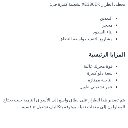
يحظى الطراز XE380DK بشعبية كبيرة في:
التعدين
محجر
بناء السدود
مشاريع التنقيب واسعة النطاق
المزايا الرئيسية
قوة محرك عالية
سعة دلو كبيرة
إنتاجية ممتازة
عمر تشغيلي طويل
يتم تصدير هذا الطراز على نطاق واسع إلى الأسواق النامية حيث يحتاج
المقاولون إلى معدات ثقيلة موثوقة بتكاليف تشغيل تنافسية.