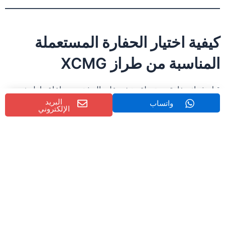
كيفية اختيار الحفارة المستعملة
المناسبة من طراز XCMG
قبل شراء حفارة مستعملة، ينبغي على المشترين مراعاة ما يلي:
البريد
واتساب
الإلكتروني
نوع المشروع
اختر الحفارات المدمجة للأعمال الحضرية، والحفارات المجنزرة
الكبيرة لأعمال التعدين أو الإنشاءات الثقيلة.
ساعات العمل
تُعد الآلات ذات ساعات التشغيل الأقل خيارًا أفضل من حيث القيمة