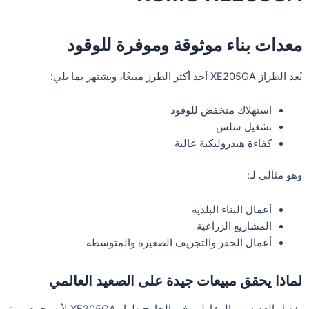
معدات بناء موثوقة وموفرة للوقود
يُعد الطراز XE205GA أحد أكثر الطرز مبيعًا، ويشتهر بما يلي:
استهلاك منخفض للوقود
تشغيل سلس
كفاءة هيدروليكية عالية
وهو مثالي لـ:
أعمال البناء البلدية
المشاريع الزراعية
أعمال الحفر والتجريف الصغيرة والمتوسطة
لماذا يحقق مبيعات جيدة على الصعيد العالمي
يفضل العديد من المقاولين في الخارج طراز XE205GA لأنه يجمع بين: